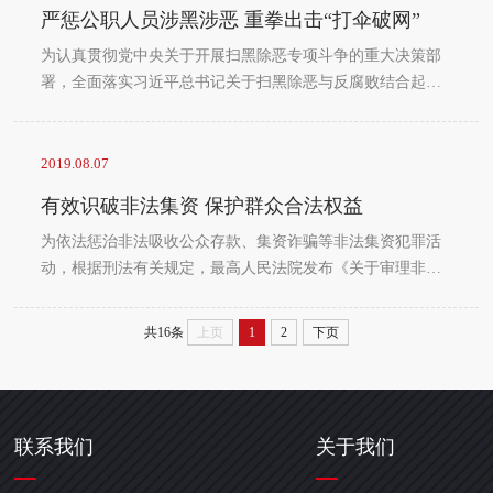
严惩公职人员涉黑涉恶 重拳出击“打伞破网”
为认真贯彻党中央关于开展扫黑除恶专项斗争的重大决策部
署，全面落实习近平总书记关于扫黑除恶与反腐败结合起
来，与基层“拍蝇”结合起来的重要批示指示精神，进一步规
范和加强各级监察机关、人民法院、人民检察院、公安机
关、司法行政机关在惩治公职人员涉黑涉恶违法犯罪中的协
2019.08.07
作配合，推动扫黑除恶专项斗争取得更大成效，2019年10
有效识破非法集资 保护群众合法权益
月，国家监察委员会与最高人民法院、最高人民检察院、公
安部、司法部联合印发《关于在扫黑除恶...
为依法惩治非法吸收公众存款、集资诈骗等非法集资犯罪活
动，根据刑法有关规定，最高人民法院发布《关于审理非法
集资刑事案件具体应用法律若干问题的解释》，明确非法集
资犯罪相关规定具体如下：一、违反国家金融管理法律规
共16条
上页
1
2
下页
定，向社会公众（包括单位和个人）吸收资金的行为，同时
具备下列四个条件的，除刑法另有规定的以外，应当认定为
刑法第一百七十六条规定的“非法吸收公众存款或者变相吸收
公众存款”：（一）未经有关部门依...
联系我们
关于我们