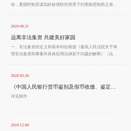
动，要因时制宜谋划好疫情防控背景下扫黑除恶制胜之策，
按照“清到底、清干净”的要求，深入开展“六清”行动，展开
扫黑除恶大决战。一、开展“线索清仓”行动。4月至6月，要
对可能存在问题的线索实行提级核实、统一建档。对重大复
2020.06.21
杂线索，全国扫黑办直接核查；对重要线索，各省级扫黑办
远离非法集资 共建美好家园
要逐条过筛、回溯核查；对其他线索，要推动全国地市兜底
核查，务必做到“件件有着落...
一、非法集资的定义和基本特征根据《最高人民法院关于审
理非法集资刑事案件具体应用法律若干问题的解释》（法释
〔2010〕18号），非法集资是违反国家金融管理法律规定，
向社会公众（包括单位和个人）吸收资金的行为。非法集资
行为需同时具备非法性、公开性、利诱性、社会性四个特征
2020.05.26
要件，具体为：非法性：未经有关部门依法批准或者借用合
《中国人民银行货币鉴别及假币收缴、鉴定管理办法》（中国人民银行令〔2019〕第3号）
法经营的形式吸收资金；公开性：通过媒体、推介会、传
单、手机短信等途径向社会公开宣传；...
详见附件
2019.12.09