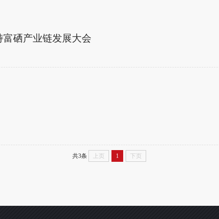
支持富硒产业链发展大会
共3条
上页
1
下页