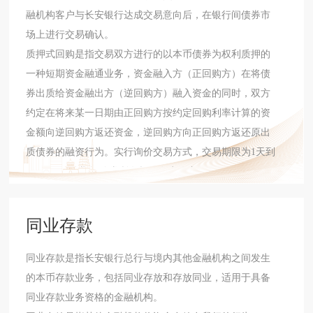
融机构客户与长安银行达成交易意向后，在银行间债券市
场上进行交易确认。
质押式回购是指交易双方进行的以本币债券为权利质押的
一种短期资金融通业务，资金融入方（正回购方）在将债
券出质给资金融出方（逆回购方）融入资金的同时，双方
约定在将来某一日期由正回购方按约定回购利率计算的资
金额向逆回购方返还资金，逆回购方向正回购方返还原出
质债券的融资行为。实行询价交易方式，交易期限为1天到
365天，回购期间债券所有权不发生改变。
买断式回购是指资金融入方（正回购方）将债券卖给资金
融出方（逆回购方）的同时，交易双方约定在未来某一日
同业存款
期，由正回购方再以约定价格从逆回购方买回相等数量同
种债券的融通交易行为。与质押式回购不同，买断式回购
​同业存款是指长安银行总行与境内其他金融机构之间发生
的逆回购方在回购期间具有对债券的所有权。
的本币存款业务，包括同业存放和存放同业，适用于具备
同业存款业务资格的金融机构。