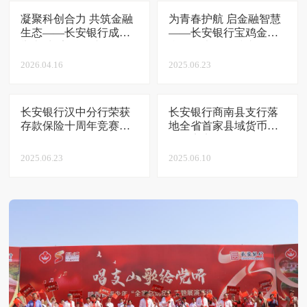
凝聚科创合力 共筑金融
为青春护航 启金融智慧
生态——长安银行成功
——长安银行宝鸡金
举办“长安科创小联盟”
台、曙光、科技支行联
启动会暨 首次协同发展
宣
2026.04.16
2025.06.23
座谈会
长安银行汉中分行荣获
长安银行商南县支行落
存款保险十周年竞赛团
地全省首家县域货币真
体第一
伪鉴定点
2025.06.23
2025.06.10