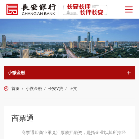
小微金融
首页
/
小微金融
/
长安V贷
/
正文
商票通
商票通即商业承兑汇票质押融资，是指企业以其所持经