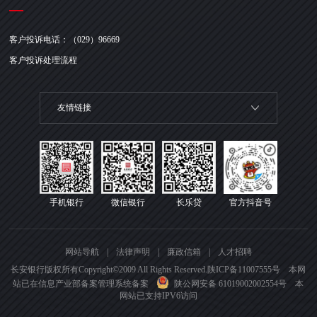
客户投诉电话：（029）96669
客户投诉处理流程
友情链接
手机银行
微信银行
长乐贷
官方抖音号
网站导航
|
法律声明
|
廉政信箱
|
人才招聘
长安银行版权所有Copyright©2009 All Rights Reserved.
陕ICP备11007555号 本网
站已在信息产业部备案管理系统备案
陕公网安备 61019002002554号
本
网站已支持IPV6访问