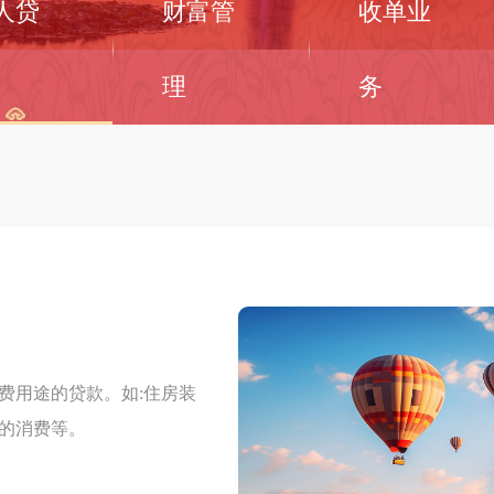
人贷
财富管
收单业
理
务
费用途的贷款。如:住房装
的消费等。