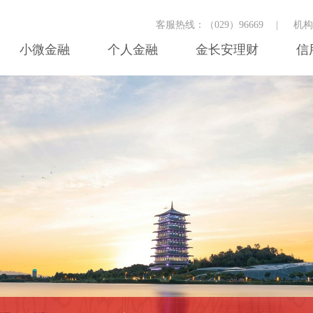
客服热线：（029）96669
|
机
小微金融
个人金融
金长安理财
信