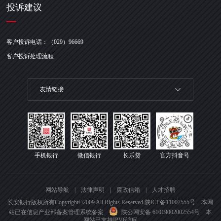
投诉建议
客户投诉电话：（029）96669
客户投诉处理流程
友情链接
手机银行
微信银行
长乐贷
官方抖音号
网站导航
|
法律声明
|
廉政信箱
|
人才招聘
长安银行版权所有Copyright©2009 All Rights Reserved.
陕ICP备11007555号 本网
站已在信息产业部备案管理系统备案
陕公网安备 61019002002554号
本
网站已支持IPV6访问