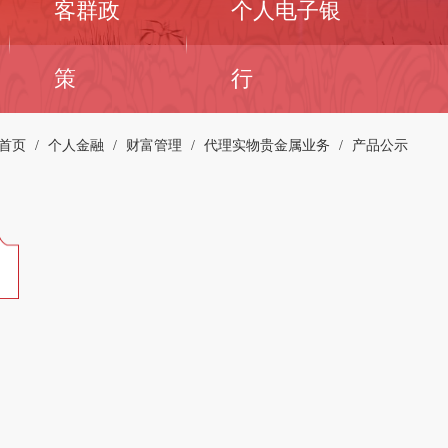
客群政
个人电子银
策
行
首页
/
个人金融
/
财富管理
/
代理实物贵金属业务
/
产品公示