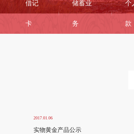
借记
储蓄业
个
卡
务
款
2017.01.06
实物黄金产品公示