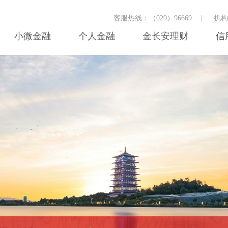
客服热线：（029）96669
|
机
小微金融
个人金融
金长安理财
信