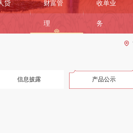
人贷
财富管
收单业
理
务
信息披露
产品公示