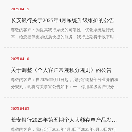
排公告如下：一、2025年5月1日（星期四）至5日（星期
一），我行部分营业网点正常营业。营业网点和时间详见附
2025.04.15
件《长安银行2025年劳动节假期期间机构网点对外营业情况
长安银行关于2025年4月系统升级维护的公告
表》。二、营业期间网点仅办理个人业务。三、劳动节假期
期间，您可通过我行手机银行、微信银行、网上银行、...
尊敬的客户：为提高我行系统的可靠性，优化系统运行效
率，给您提供更加优质快捷的服务，我行近期将于以下时段
进行系统升级维护，请您提前做好相应安排。一、2025年4月
25日22:00至4月26日凌晨03:00，期间我行会有部分基金、理
财发生购买赎回交易失败的情况，同时将短暂影响我行支付
2025.04.10
类业务，如遇故障请稍后重试。二、2025年4月26日凌晨
关于调整《个人客户常规积分规则》的公告
00:00至凌晨07:00，期间将短暂影响我行手机银行、网上银
行、微信银行等电子银行业务，如遇故障请重新登录。...
尊敬的客户：自2025年5月1日起，我行将调整部分业务的积
分规则，现将有关事宜公告如下：一、停用星级客户积分规
则自2025年5月1日起，我行将停用原《个人客户常规积分规
则》中“星级客户积分”规则，该规则已累计的积分可在有效
期内（个人常规积分有效期最长两年）在长安商城兑换使
2025.04.03
用，逾期未使用的积分将自动清零。二、停用信用卡交易积
长安银行2025年第五期个人大额存单产品发行公告
分规则自2025年5月1日起，我行将停用原《个人客户常规积
分规则》中“信用卡交易积分规则”，该规则已累计的积分可
尊敬的客户：我行定于2025年4月3日至2025年6月30日发行