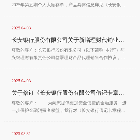
在有效期内（...
2025年第五期个人大额存单，产品具体信息详见《长安银行
2025年第五期个人大额存单产品说明书》。长安银行
2025.04.03
长安银行股份有限公司关于新增理财代销业务合作机构的公告
尊敬的客户：长安银行股份有限公司（以下简称“本行”）与
兴银理财有限责任公司签署理财产品代理销售合作协议，合
作协议生效日为2025年4月1日，现根据《理财公司理财产品
销售管理暂行办法》相关要求规定予以公告。截至2025年4月
1日，与本行签署理财产品代理销售合作协议的机构见附件。
2025.04.03
若上述合作关系终止，本行将通过官方渠道发布公告。特此
关于修订《长安银行股份有限公司借记卡章程》的公告
公告。长安银行附件序号合作机构名称1杭银理财有限责任公
司2宁银理财有限责任公司3南银理财有限责任公司4兴银理财
尊敬的客户： 为向您提供更加安全便捷的金融服务，进
有限责任公司...
一步保护金融消费者权益，我行对《长安银行借记卡章程》
进行修订完善，现予以公告。新版《长安银行股份有限公司
借记卡章程（2025年版）》于公告之日起30个自然日后正式
施行。如有异议或疑问，请拨打我行客户服务电话029-96669
2025.03.31