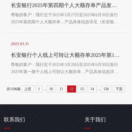
或至本行当地营业网点进行咨询。如您对修订后的《长安银
长安银行2025年第四期个人大额存单产品发行公告
行股份有限公司借记卡章程（2025年版）》有异议而决定不
再使用本行借记卡及相关服务的，可向本行提出终止服务申
尊敬的客户：我行定于2025年3月27日至2025年6月30日发行
请。...
2025年第四期个人大额存单，产品具体信息详见《长安银行
2025年第四期个人大额存单产品说明书》。长安银行
2025.03.31
长安银行个人线上可转让大额存单2025年第1期发行公告
尊敬的客户：我行定于2025年3月28日至2025年6月30日发行
2025年第一期个人线上可转让大额存单，产品具体信息详见
《长安银行个人线上可转让大额存单2025年第1期产品说明
书》。长安银行
...
...
共1196条
上页
1
10
11
12
13
14
150
下页
联系我们
关于我们