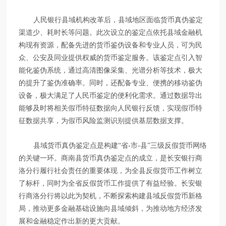
人民银行县域机构改革后，县域地区面临货币真伪鉴定
渠道少、耗时长等问题。此次设立的鉴定点依托县域金融机
构现有资源，配备先进的货币鉴伪设备和专业人员，可为民
众、公安及同业提供权威的货币鉴定服务。该鉴定点引入智
能化鉴伪系统，通过高清图像采集、光谱分析等技术，极大
的提升了鉴伪准确率。同时，还配备专业、便携的移动鉴伪
设备，极大满足了人民币鉴定的便利化需求。通过数据导出
能够及时将相关假币特征数据向人民银行反馈，实现假币特
征数据共享，为假币风险监测识别提供基层数据支撑。
县域货币真伪鉴定点是构建“省-市-县”三级反假货币网络
的关键一环。商南县货币真伪鉴定点的成立，是长安银行商
洛分行履行社会责任的重要体现，为全县反假货币工作树立
了标杆，同时为全省反假货币工作提供了有益经验。长安银
行商洛分行将以此为契机，不断探索构建县域反假货币新格
局，推动更多金融基础设施向县域倾斜，为推动地方经济发
展和金融稳定作出新的更大贡献。