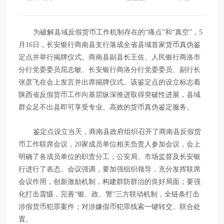
为破解县域反假货币工作机制存在的“痛点”和“真空”，5
月16日，长安银行商南县支行落成全省县域首家货币真伪鉴
定点并举行揭牌仪式。商南县副县长王佐、人民银行商洛市
分行党委委员屈志敏、长安银行商洛分行党委委员、副行长
张彦飞在会上发言并出席揭牌仪式。该鉴定点的设立标志着
陕西省反假货币工作向基层纵深推进取得突破性进展，县域
群众足不出县即可享受专业、高效的货币真伪鉴定服务。
鉴定点设立当天，商南县政府组织召开了商南县反假货
币工作联席会议，20家成员单位相关负责人参加会议，会上
明确了各成员单位的职责分工，公安局、市场监督及长安银
行进行了表态。会议强调，要加强组织领导，充分发挥联席
会议作用，创新激励机制，构建群防群治的良好局面；要强
化打击震慑，完善“银、政、警”三方联动机制，全链条打击
涉假货币犯罪案件；对涉嫌假币犯罪线索一键转交、联合处
置。