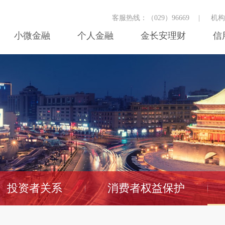
客服热线：（029）96669
|
机
小微金融
个人金融
金长安理财
信
投资者关系
消费者权益保护