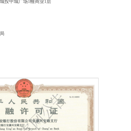
城投中城广场1幢商业1层
局