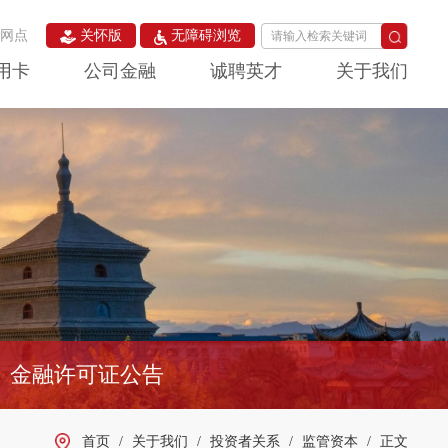
构网点
关怀版
无障碍浏览
用卡
公司金融
诚聘英才
关于我们
金融许可证公告
首页
/
关于我们
/
投资者关系
/
监管资本
/
正文