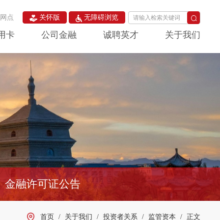
构网点
关怀版
无障碍浏览
用卡
公司金融
诚聘英才
关于我们
金融许可证公告
首页
/
关于我们
/
投资者关系
/
监管资本
/
正文